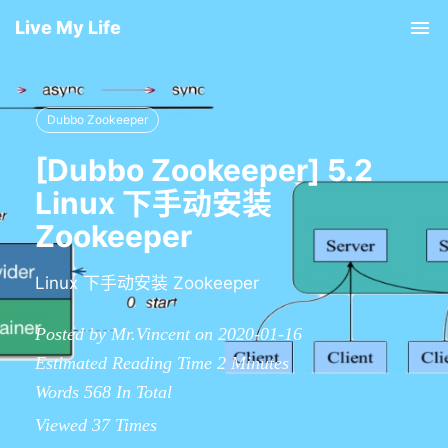
Live My Life
Tog
nav
Dubbo Zookeeper
[Dubbo Zookeeper] 5.2
Linux 下手动安装
Zookeeper
Linux 下手动安装 Zookeeper
Posted by Mr.Vincent on 2020-01-16
Estimated Reading Time
2
Minutes
Words
568
In Total
Viewed
37
Times