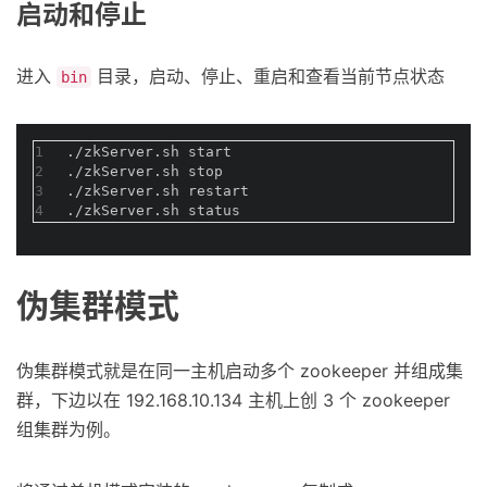
启动和停止
进入
目录，启动、停止、重启和查看当前节点状态
bin
1
./zkServer.sh start
2
./zkServer.sh stop
3
./zkServer.sh restart
4
./zkServer.sh status
伪集群模式
伪集群模式就是在同一主机启动多个 zookeeper 并组成集
群，下边以在 192.168.10.134 主机上创 3 个 zookeeper
组集群为例。