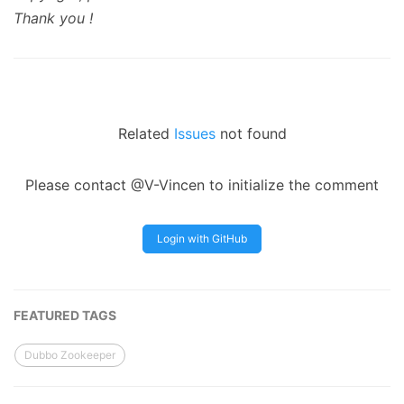
Thank you !
Related
Issues
not found
Please contact @V-Vincen to initialize the comment
Login with GitHub
FEATURED TAGS
Dubbo Zookeeper