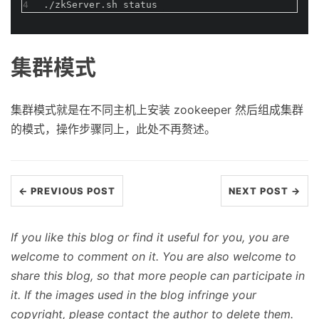
4
./zkServer.sh status
集群模式
集群模式就是在不同主机上安装 zookeeper 然后组成集群
的模式，操作步骤同上，此处不再赘述。
← PREVIOUS POST
NEXT POST →
If you like this blog or find it useful for you, you are
welcome to comment on it. You are also welcome to
share this blog, so that more people can participate in
it. If the images used in the blog infringe your
copyright, please contact the author to delete them.