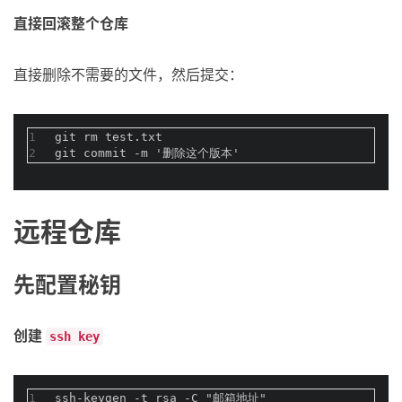
直接回滚整个仓库
直接删除不需要的文件，然后提交：
1
git rm test.txt  
2
git commit -m '删除这个版本'
远程仓库
先配置秘钥
创建
ssh key
1
ssh-keygen -t rsa -C "邮箱地址"