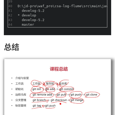
39
40
D:\jd-pro\waf_pro\csa-log-flume\src\main\java\c
41
  develog-5.2
42
* develop
43
  develop-5.2
44
  master
总结