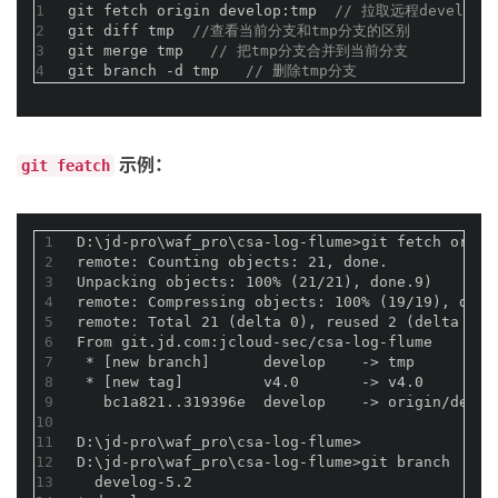
1
git fetch origin develop:tmp  
// 拉取远程develo
2
git diff tmp  
//查看当前分支和tmp分支的区别
3
git merge tmp   
// 把tmp分支合并到当前分支
4
git branch -d tmp   
// 删除tmp分支
示例：
git featch
1
D:\jd-pro\waf_pro\csa-log-flume>git fetch origi
2
remote: Counting objects: 21, done.
3
Unpacking objects: 100% (21/21), done.9)
4
remote: Compressing objects: 100% (19/19), done
5
remote: Total 21 (delta 0), reused 2 (delta 0)
6
From git.jd.com:jcloud-sec/csa-log-flume
7
 * [new branch]      develop    -> tmp
8
 * [new tag]         v4.0       -> v4.0
9
   bc1a821..319396e  develop    -> origin/devel
10
11
D:\jd-pro\waf_pro\csa-log-flume>
12
D:\jd-pro\waf_pro\csa-log-flume>git branch
13
  develog-5.2