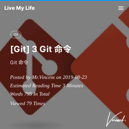
Live My Life
Tog
nav
Git
[Git] 3 Git 命令
Git 命令
Posted by Mr.Vincent on 2019-08-23
Estimated Reading Time
3
Minutes
Words
795
In Total
Viewed
79
Times