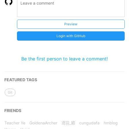
Preview
Login with GitHub
Be the first person to leave a comment!
FEATURED TAGS
Git
FRIENDS
Teacher Ye
GoldenaArcher
鸢羽_颖
cungudafa
hmblog