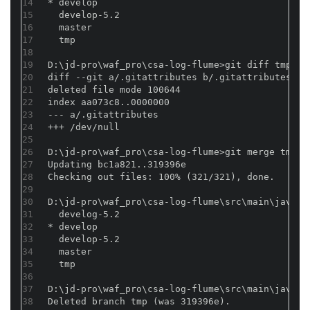
14
* develop
15
  develop-5.2
16
  master
17
  tmp
18
19
D:\jd-pro\waf_pro\csa-log-flume>git diff tmp
20
diff --git a/.gitattributes b/.gitattributes
21
deleted file mode 100644
22
index aa073c8..0000000
23
--- a/.gitattributes
24
+++ /dev/null
25
26
D:\jd-pro\waf_pro\csa-log-flume>git merge tmp
27
Updating bc1a821..319396e
28
Checking out files: 100% (321/321), done.
29
30
D:\jd-pro\waf_pro\csa-log-flume\src\main\java\c
31
  develog-5.2
32
* develop
33
  develop-5.2
34
  master
35
  tmp
36
37
D:\jd-pro\waf_pro\csa-log-flume\src\main\java\c
38
Deleted branch tmp (was 319396e).