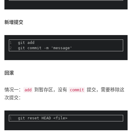
新增提交
1
git add
2
git commit -m 'message'
回滚
情况一：
到暂存区，没有
提交，需要移除这
add
commit
次提交：
1
git reset HEAD <file>