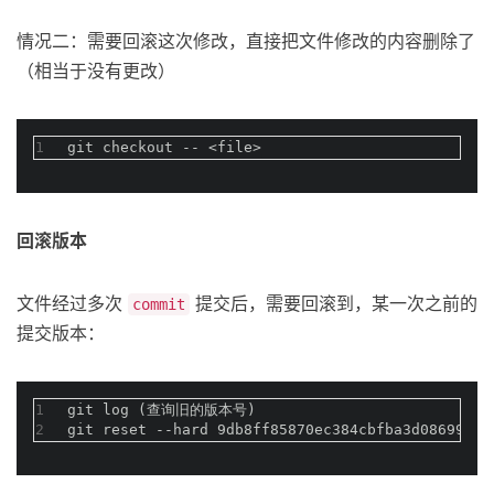
情况二：需要回滚这次修改，直接把文件修改的内容删除了
（相当于没有更改）
1
git checkout -- <file>
回滚版本
文件经过多次
提交后，需要回滚到，某一次之前的
commit
提交版本：
1
git log (查询旧的版本号)
2
git reset --hard 9db8ff85870ec384cbfba3d086999