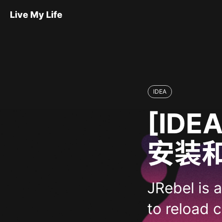
Live My Life
IDEA
[IDEA
安装
JRebel is 
to reload 