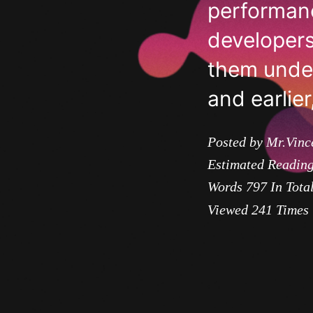
performanc
developers
them under
and earlie
Posted by Mr.Vinc
Estimated Readin
Words
797
In Tota
Viewed
241
Times