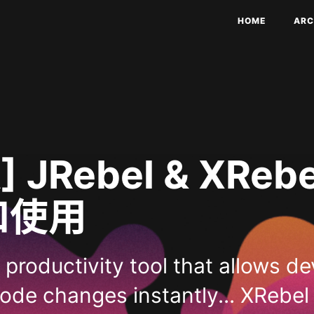
HOME
ARC
] JRebel & XReb
和使用
a productivity tool that allows d
code changes instantly... XRebel 