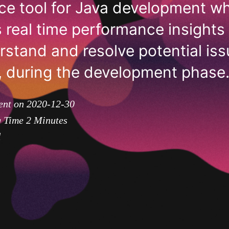
e tool for Java development wh
 real time performance insights 
stand and resolve potential iss
r, during the development phase.
ent on 2020-12-30
g Time
2
Minutes
l