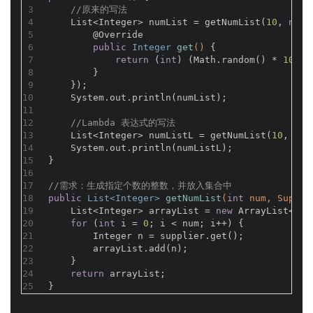
3
//原来的写法
4
    List<Integer> numList = getNumList(
10
, 
new
 
5
@Override
6
public
 Integer 
get
()
{
7
return
 (
int
) (Math.random() * 
100
);
8
        }
9
    });
10
    System.out.println(numList);
11
12
//Lambda 表达式的写法
13
    List<Integer> numListL = getNumList(
10
, () 
14
    System.out.println(numListL);
15
}
16
17
//需求：生成指定个数的整数，并放入集合中
18
public
 List<Integer> 
getNumList
(
int
 num, Suppli
19
    List<Integer> arrayList = 
new
 ArrayList<>()
20
for
 (
int
 i = 
0
; i < num; i++) {
21
        Integer n = supplier.get();
22
        arrayList.add(n);
23
    }
24
return
 arrayList;
25
}