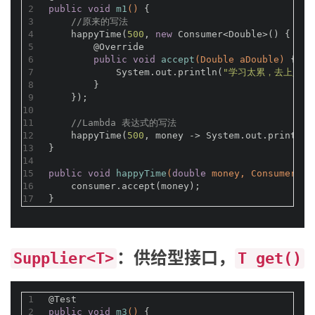
2
public
void
m1
()
{
3
//原来的写法
4
    happyTime(
500
, 
new
 Consumer<Double>() {
5
@Override
6
public
void
accept
(Double aDouble)
{
7
            System.out.println(
"学习太累，去上人间
8
        }
9
    });
10
11
//Lambda 表达式的写法
12
    happyTime(
500
, money -> System.out.println(
13
}
14
15
public
void
happyTime
(
double
 money, Consumer<Do
16
    consumer.accept(money);
17
}
：供给型接口，
Supplier<T>
T get()
1
@Test
2
public
void
m3
()
{