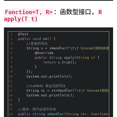
：函数型接口，
Function<T, R>
R
apply(T t)
1
@Test
2
public
void
m4
()
{
3
//原来的写法
4
    String s = sHandler(
"\t\t Vincent帅到掉渣... 
5
@Override
6
public
 String 
apply
(String s)
{
7
return
 s.trim();
8
        }
9
    });
10
    System.out.println(s);
11
12
//Lambda 表达式的写法
13
    String sL = strHandler(
"\t\t Vincent帅到掉渣.
14
    System.out.println(sL);
15
}
16
17
//需求：用于处理字符串
18
public
 String 
sHandler
(String str, Function<Str