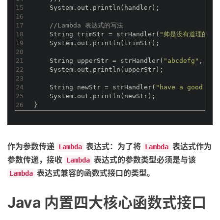
15
    System.out.println(handler);
16
17
//Lambda 表达式的写法
18
    String trimStr = strHandler(
"帅是没有道理的 "
,
19
    System.out.println(trimStr);
20
21
    String upperStr = strHandler(
"abcdefg"
, (st
22
    System.out.println(upperStr);
23
24
    String newStr = strHandler(
"have a good nig
25
    System.out.println(newStr);
26
}
作为参数传递
表达式：为了将
表达式作为
Lambda
Lambda
参数传递，接收
表达式的参数类型必须是与该
Lambda
表达式兼容的函数式接口的类型。
Lambda
Java 内置四大核心函数式接口