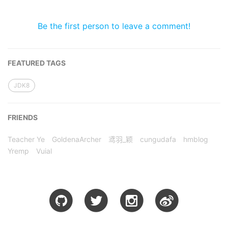
Be the first person to leave a comment!
FEATURED TAGS
JDK8
FRIENDS
Teacher Ye
GoldenaArcher
鸢羽_颖
cungudafa
hmblog
Yremp
Vuial