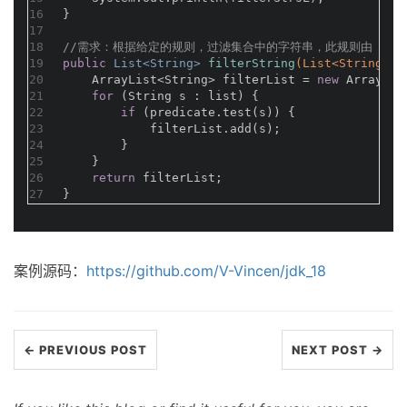
16
}
17
18
//需求：根据给定的规则，过滤集合中的字符串，此规则由 Pred
19
public
 List<String> 
filterString
(List<String> l
20
    ArrayList<String> filterList = 
new
 ArrayLis
21
for
 (String s : list) {
22
if
 (predicate.test(s)) {
23
            filterList.add(s);
24
        }
25
    }
26
return
 filterList;
27
}
案例源码：
https://github.com/V-Vincen/jdk_18
← PREVIOUS POST
NEXT POST →