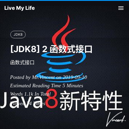
Live My Life
Tog
nav
JDK8
[JDK8] 2 函数式接口
函数式接口
Posted by Mr.Vincent on 2019-09-10
Estimated Reading Time
5
Minutes
Words
1.1k
In Total
Viewed
74
Times