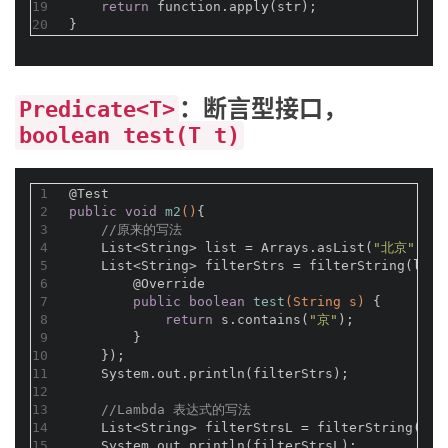
19
return
 function.apply(str);
20
}
：断言型接口，
Predicate<T>
boolean test(T t)
1
@Test
2
public
void
m2
()
{
3
//原来的写法
4
    List<String> list = Arrays.asList(
"北京"
, 
"
5
    List<String> filterStrs = filterString(list
6
@Override
7
public
boolean
test
(String s)
{
8
return
 s.contains(
"京"
);
9
        }
10
    });
11
    System.out.println(filterStrs);
12
13
//Lambda 表达式的写法
14
    List<String> filterStrsL = filterString(lis
15
    System.out.println(filterStrsL);