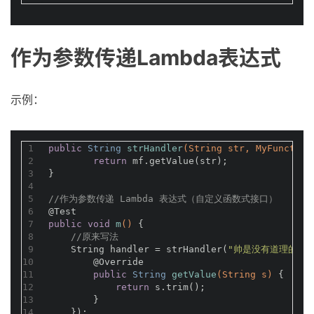
作为参数传递Lambda表达式
示例：
1
public
 String 
strHandler
(String str, MyFunction
2
return
 mf.getValue(str);
3
}
4
5
//作为参数传递 Lambda 表达式（自定义函数式接口）
6
@Test
7
public
void
m
()
{
8
//原来写法
9
    String handler = strHandler(
"帅是没有道理的 "
,
10
@Override
11
public
 String 
getValue
(String s)
{
12
return
 s.trim();
13
        }
14
    });