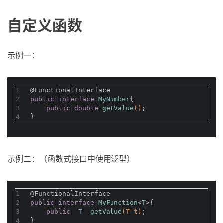
自定义函数
示例一：
1
@FunctionalInterface
2
public
interface
MyNumber
{
3
public
double
getValue
()
;
4
}
示例二：（函数式接口中使用泛型）
1
@FunctionalInterface
2
public
interface
MyFunction
<
T
>
{
3
public
  T  
getValue
(T t)
;
4
}