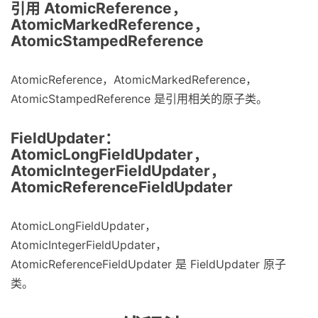
引用 AtomicReference，
AtomicMarkedReference，
AtomicStampedReference
AtomicReference，AtomicMarkedReference，
AtomicStampedReference 是引用相关的原子类。
FieldUpdater：
AtomicLongFieldUpdater，
AtomicIntegerFieldUpdater，
AtomicReferenceFieldUpdater
AtomicLongFieldUpdater，
AtomicIntegerFieldUpdater，
AtomicReferenceFieldUpdater 是 FieldUpdater 原子
类。