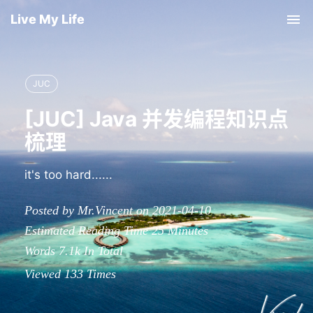
Live My Life
Tog
nav
JUC
[JUC] Java 并发编程知识点
梳理
it's too hard......
Posted by Mr.Vincent on 2021-04-10
Estimated Reading Time
25
Minutes
Words
7.1k
In Total
Viewed
133
Times