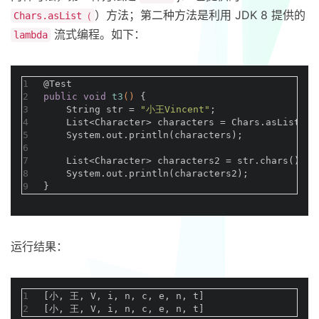
）方法；第二种方法是利用 JDK 8 提供的
Chars.asList（
流式编程。如下：
lambda
1
@Test
2
public
void
t3
()
{
3
    String str = 
"小王Vincent"
;
4
    List<Character> characters = Chars.asList(st
5
    System.out.println(characters);
6
7
    List<Character> characters2 = str.chars().ma
8
    System.out.println(characters2);
9
}
运行结果：
1
[小, 王, V, i, n, c, e, n, t]
2
[小, 王, V, i, n, c, e, n, t]