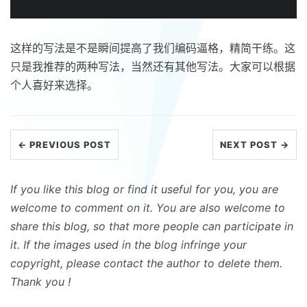
这样的写法是不是瞬间提高了我们编码逼格，精简干练。这
只是我推荐的两种写法，当然还有其他写法。大家可以根据
个人喜好来选择。
← PREVIOUS POST
NEXT POST →
If you like this blog or find it useful for you, you are
welcome to comment on it. You are also welcome to
share this blog, so that more people can participate in
it. If the images used in the blog infringe your
copyright, please contact the author to delete them.
Thank you !