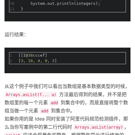
10
    System.out.println(integers);
11
}
运行结果：
1
[[I@
38
cccef]
2
[
3
, 
10
, 
4
, 
0
, 
2
]
从这个例子中我们可以看出当数组是基本数据类型的时候，
方法最后得到的结果，并不是把
Arrays.asList(T... a)
数组里的每一个元素
到集合中的，而是直接将整个数
add
组当做一个元素
到集合中。
add
如果你用的是 Idea 同时安装了阿里代码规范检测插件，那
么当你写案例中的第二行代码时
，
Arrays.asList(array)