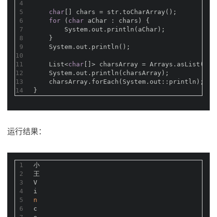
4
5
char
[] chars = str.toCharArray();
6
for
 (
char
 aChar : chars) {
7
        System.out.println(aChar);
8
    }
9
    System.out.println();
10
11
    List<
char
[]> charsArray = Arrays.asList(cha
12
    System.out.println(charsArray);
13
    charsArray.forEach(System.out::println);
14
}
运行结果：
1
小
2
王
3
V
4
i
5
n
6
c