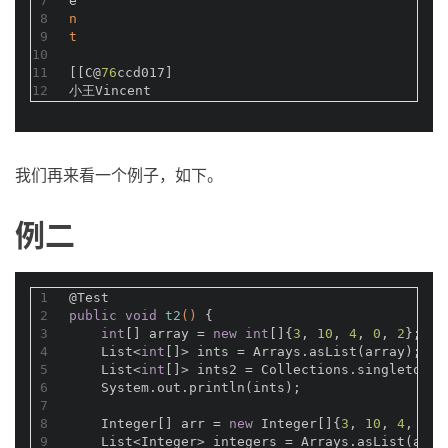
7
e
8
n
9
t
10
11
[[C@
76
ccd017]
12
小王Vincent
我们再来看一个例子，如下。
例二
1
@Test
2
public
void
t2
()
{
3
int
[] array = 
new
int
[]{
3
, 
10
, 
4
, 
0
, 
2
};
4
    List<
int
[]> ints = Arrays.asList(array);
5
    List<
int
[]> ints2 = Collections.singletonLi
6
    System.out.println(ints);
7
8
    Integer[] arr = 
new
 Integer[]{
3
, 
10
, 
4
, 
0
, 
9
    List<Integer> integers = Arrays.asList(arr)