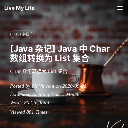
Live My Life
Tog
nav
Java 杂记
[Java 杂记] Java 中 Char
数组转换为 List 集合
Char 数组转换为 List 集合
Posted by Mr.Vincent on 2020-09-06
Estimated Reading Time
3
Minutes
Words
802
In Total
Viewed
801
Times