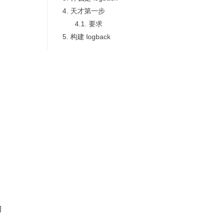
4.
天才第一步
4.1.
要求
5.
构建 logback
切