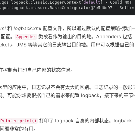
.qos.logback.classic.LoggerContext[
default
] - Could NOT 
.qos.logback.classic.BasicConfigurator@2e5d6d97 - Settin
xml
和
logback.xml
配置文件，所以通过默认的配置策略-添加
配置。
类被看作为输出的目的地。Appenders 包括
Appender
TCP Sockets，JMS 等等其它的日志输出目的地。用户可以根据自己的
。
自动在控制台打印自己内部的状态信息。
大型的应用中，日志记录不会有太大的区别。日志记录的一般形
。可能你想要根据自己的需求来配置 logback，接下来的章节
打印了 logback 自身的内部状态。logback
sPrinter.print()
关的问题非常的有用。