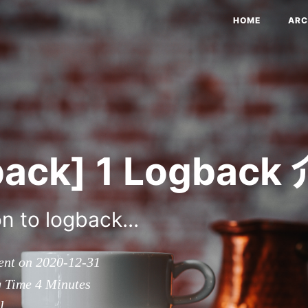
HOME
ARC
back] 1 Logback
n to logback...
ent on 2020-12-31
g Time
4
Minutes
l