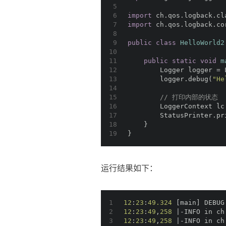
5
6
import
 ch.qos.logback.cl
7
import
 ch.qos.logback.co
8
9
public
class
HelloWorld2
10
11
public
static
void
m
12
        Logger logger = 
13
        logger.debug(
"He
14
15
// 打印内部的状态
16
        LoggerContext lc
17
        StatusPrinter.pr
18
    }
19
}
运行结果如下：
1
12
:
23
:
49.324
 [main] DEBUG
2
12
:
23
:
49
,
258
 |-INFO in ch
3
12
:
23
:
49
,
258
 |-INFO in ch