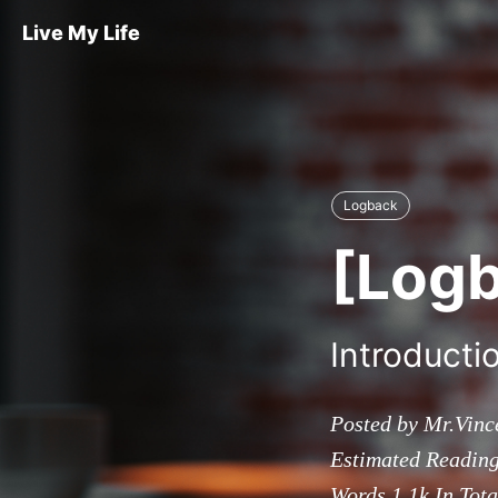
Live My Life
Logback
[Log
Introductio
Posted by Mr.Vinc
Estimated Readin
Words
1.1k
In Tota