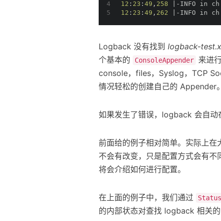
4
12
:
23
:
49
,
258
 |-INFO in ch
5
12
:
23
:
49
,
262
 |-INFO in ch
Logback 没有找到
logback-test.
个基本的
来进行
ConsoleAppender
console，files，Syslog，
情况轻松的创建自己的 Appender
如果发生了错误，logback 会
前面给的例子相对简单。实际上在
不会有改变，只是配置方式会有不同
将会介绍如何进行配置。
在上面的例子中，我们通过
Statu
的内部状态对查找 logback 相