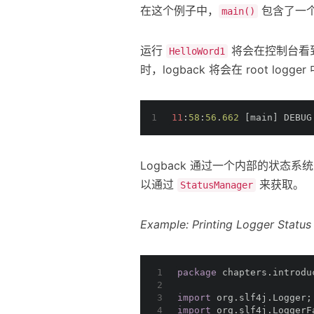
在这个例子中，
包含了一个 
main()
运行
将会在控制台看到
HelloWord1
时，logback 将会在 root logg
1
11
:
58
:
56
.
662
 [main] DEBUG
Logback 通过一个内部的状态系
以通过
来获取。
StatusManager
Example: Printing Logger Status
1
package
 chapters.introdu
2
3
import
 org.slf4j.Logger;
4
import
 org.slf4j.LoggerF