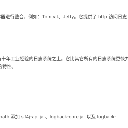
vlet 容器进行整合，例如：Tomcat、Jetty。它提供了 http 访问日志
它建立在有十年工业经验的日志系统之上。它比其它所有的日志系统更快
的特性。
th 添加 slf4j-api.jar、logback-core.jar 以及 logback-