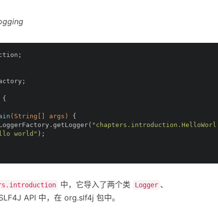
logging
ction;
actory;
{
ain
(String[] args)
{
LoggerFactory.getLogger(
"chapters.introduction.HelloWorl
llo world"
);
中，它导入了两个类
、
rs.introduction
Logger
4J API 中，在 org.slf4j 包中。