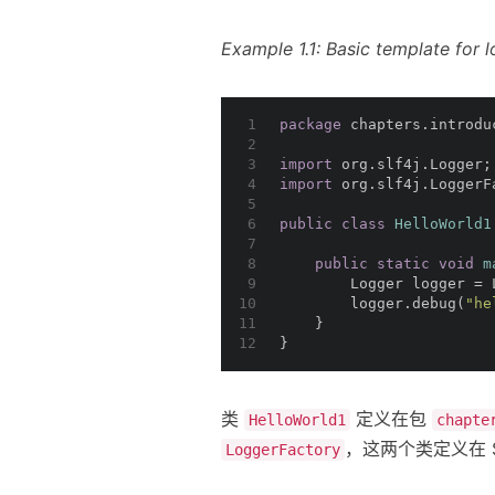
Example 1.1: Basic template for 
1
package
 chapters.introdu
2
3
import
 org.slf4j.Logger;
4
import
 org.slf4j.LoggerF
5
6
public
class
HelloWorld1
7
8
public
static
void
m
9
        Logger logger = 
10
        logger.debug(
"he
11
    }
12
}
类
定义在包
HelloWorld1
chapte
，这两个类定义在 SLF
LoggerFactory