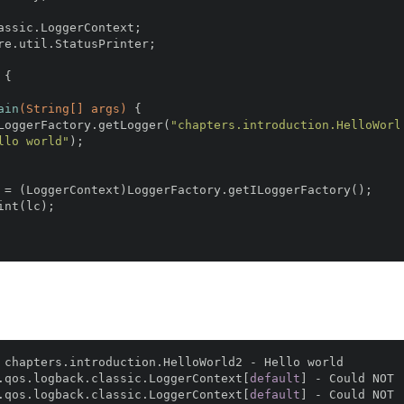
assic.LoggerContext;
re.util.StatusPrinter;
{
ain
(String[] args)
{
LoggerFactory.getLogger(
"chapters.introduction.HelloWorl
llo world"
);
 = (LoggerContext)LoggerFactory.getILoggerFactory();
int(lc);
 chapters.introduction.HelloWorld2 - Hello world
.qos.logback.classic.LoggerContext[
default
] - Could NOT 
.qos.logback.classic.LoggerContext[
default
] - Could NOT 