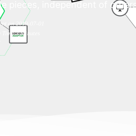
 pieces, independent of others.
ent on 2019-07-01
g Time
3
Minutes
l