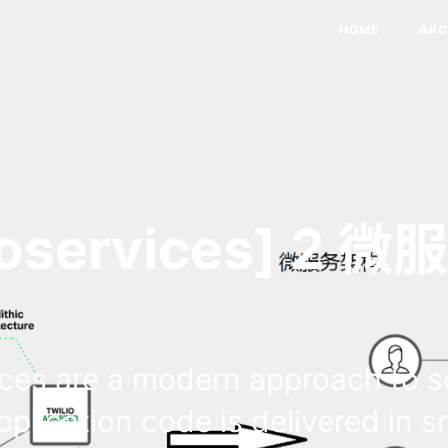
HOME
ARC
roservices] 2 
ces are a modern approach to s
plication code is delivered in sm