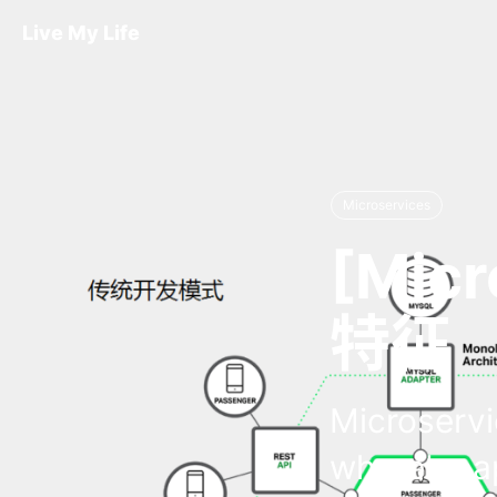
Live My Life
Microservices
[Mic
特征
Microservi
whereby ap