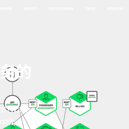
HIVES
ABOUT
CATEGORIES
TAGS
SEARCH
微服务的
oftware
all,