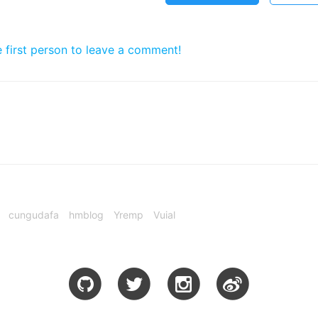
e first person to leave a comment!
cungudafa
hmblog
Yremp
Vuial