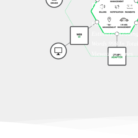
manageable
Posted by Mr.Vinc
Estimated Readin
Words
998
In Tota
Viewed
35
Times