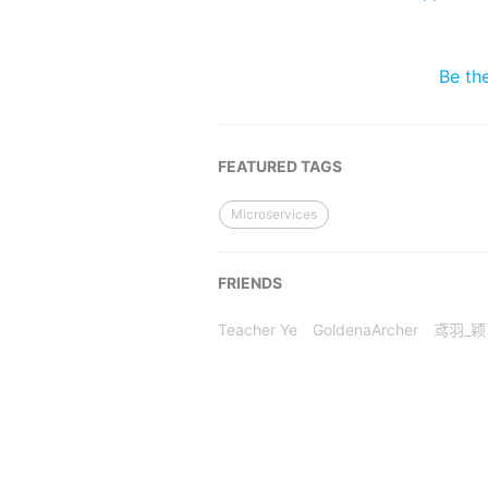
Be th
FEATURED TAGS
Microservices
FRIENDS
Teacher Ye
GoldenaArcher
鸢羽_颖