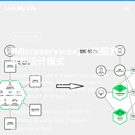
Live My Life
Tog
nav
Microservices
[Microservices] 3 微服务
架构设计模式
Microservices are a modern approach to
software whereby application code is
delivered in small, manageable pieces,
independent of others...
Posted by Mr.Vincent on 2019-07-01
Estimated Reading Time
2
Minutes
Words
720
In Total