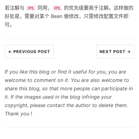
若注解与
同用，
的优先级要高于注解。这样做的
XML
XML
好处是，需要对某个 Bean 做修改，只需修改配置文件即
可。
← PREVIOUS POST
NEXT POST →
If you like this blog or find it useful for you, you are
welcome to comment on it. You are also welcome to
share this blog, so that more people can participate in
it. If the images used in the blog infringe your
copyright, please contact the author to delete them.
Thank you !