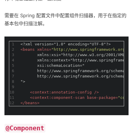
需要在 Spring 配置文件中配置组件扫描器，用于在指定的
基本包中扫描注解。
1
<?xml version="1.0" encoding="UTF-8"?>
2
<
beans
xmlns
=
"http://www.springframework.org/sc
3
       xmlns:xsi="http://www.w3.org/2001/XMLSch
4
       xmlns:context="http://www.springframewor
5
       xsi:schemaLocation="
6
       http://www.springframework.org/schema/be
7
       http://www.springframework.org/schema/co
8
">
9
10
<
context:annotation-config
 />
11
<
context:component-scan
base-package
=
"com.f
12
</
beans
>
@Component