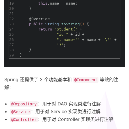
19
this
.name = name;
20
    }
21
22
@Override
23
public
 String 
toString
()
{
24
return
"Student{"
 +
25
"id="
 + id +
26
", name='"
 + name + 
'\''
 +
27
'}'
;
28
    }
29
}
Spring 还提供了 3 个功能基本和
等效的注
@Component
解：
：用于对 DAO 实现类进行注解
@Repository
：用于对 Service 实现类进行注解
@Service
：用于对 Controller 实现类进行注解
@Controller