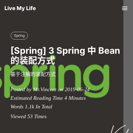
Live My Life
Tog
nav
Spring
[Spring] 3 Spring 中 Bean
的装配方式
基于注解的装配方式
Posted by Mr.Vincent on 2019-06-24
Estimated Reading Time
4
Minutes
Words
1.1k
In Total
Viewed
53
Times