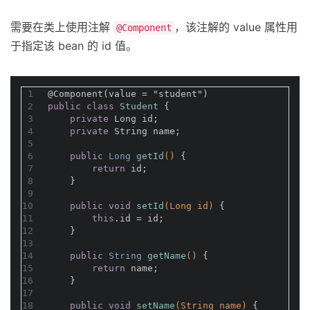
需要在类上使用注解
，该注解的 value 属性用
@Component
于指定该 bean 的 id 值。
1
@Component(value = "student")
2
public
class
Student
{
3
private
 Long id;
4
private
 String name;
5
6
public
 Long 
getId
()
{
7
return
 id;
8
    }
9
10
public
void
setId
(Long id)
{
11
this
.id = id;
12
    }
13
14
public
 String 
getName
()
{
15
return
 name;
16
    }
17
18
public
void
setName
(String name)
{