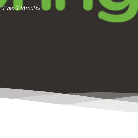
g Time
2
Minutes
l