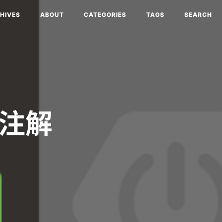
HIVES
ABOUT
CATEGORIES
TAGS
SEARCH
g 注解