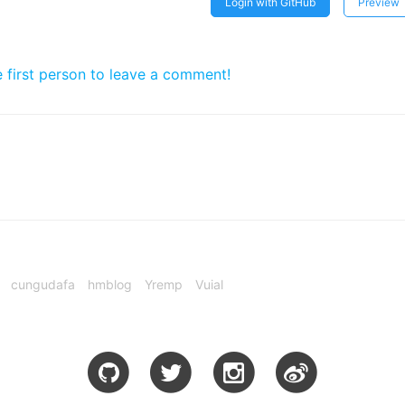
Login with GitHub
Preview
e first person to leave a comment!
cungudafa
hmblog
Yremp
Vuial