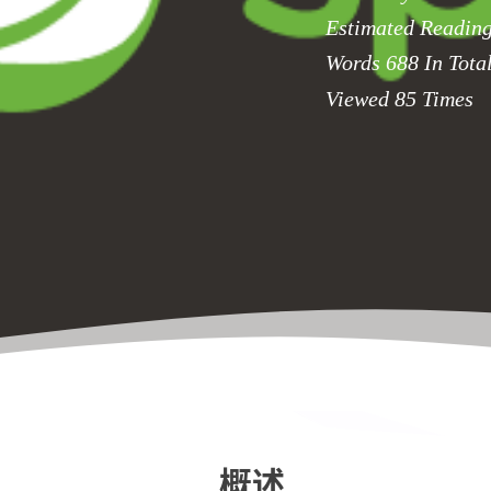
Estimated Readin
Words
688
In Tota
Viewed
85
Times
概述