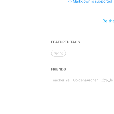
Markdown is supported
Be th
FEATURED TAGS
Spring
FRIENDS
Teacher Ye
GoldenaArcher
鸢羽_颖