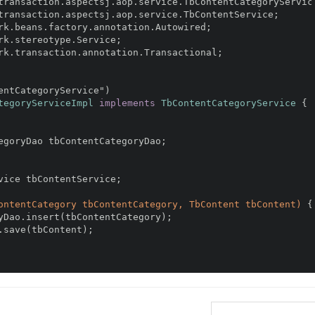
transaction.aspectsj.aop.service.TbContentCategoryServic
transaction.aspectsj.aop.service.TbContentService;
rk.beans.factory.annotation.Autowired;
rk.stereotype.Service;
rk.transaction.annotation.Transactional;
entCategoryService")
tegoryServiceImpl
implements
TbContentCategoryService
{
egoryDao tbContentCategoryDao;
vice tbContentService;
ontentCategory tbContentCategory, TbContent tbContent)
{
yDao.insert(tbContentCategory);
.save(tbContent);