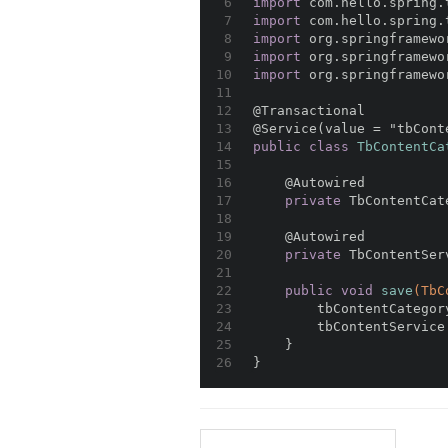
6
import
 com.hello.spring.
7
import
 com.hello.spring.
8
import
 org.springframewo
9
import
 org.springframewo
10
import
 org.springframewo
11
12
@Transactional
13
@Service(value = "tbCont
14
public
class
TbContentCa
15
16
@Autowired
17
private
 TbContentCat
18
19
@Autowired
20
private
 TbContentSer
21
22
public
void
save
(TbC
23
        tbContentCategor
24
        tbContentService
25
    }
26
}