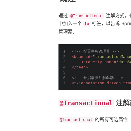
通过
注解方式，
@Transactional
中加入一个
标签，以告诉 Sp
tx
管理器。
1
<!-- 配置事务管理器 -->
2
<
bean
id
=
"transactionMana
3
<
property
name
=
"dataS
4
</
bean
>
5
6
<!-- 开启事务注解驱动 -->
7
<
tx:annotation-driven
tra
注解
@Transactional
的所有可选属性
@Transactional