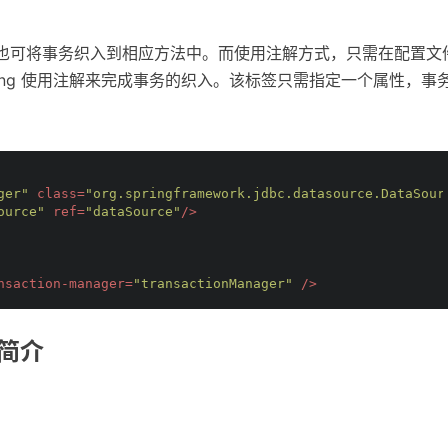
也可将事务织入到相应方法中。而使用注解方式，只需在配置文
ring 使用注解来完成事务的织入。该标签只需指定一个属性，事
ger"
class
=
"org.springframework.jdbc.datasource.DataSour
ource"
ref
=
"dataSource"
/>
nsaction-manager
=
"transactionManager"
 />
简介
：