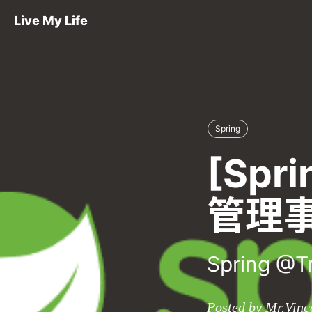
Live My Life
Spring
[Spr
管理
Spring @T
Posted by Mr.Vinc