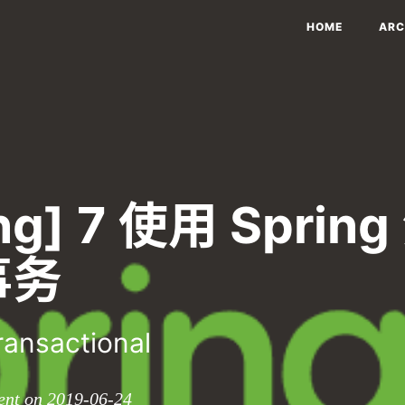
HOME
ARC
ing] 7 使用 Sprin
事务
ransactional
ent on 2019-06-24