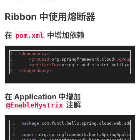
Ribbon 中使用熔断器
在
中增加依赖
pom.xml
1
<
dependency
>
2
<
groupId
>
org.springframework.cloud
</
groupId
>
3
<
artifactId
>
spring-cloud-starter-netflix-hys
4
</
dependency
>
在 Application 中增加
注解
@EnableHystrix
1
package
 com.funtl.hello.spring.cloud.web.admin.
2
3
import
 org.springframework.boot.SpringApplicati