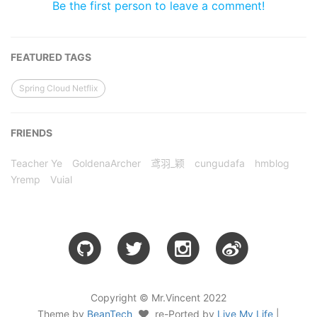
Be the first person to leave a comment!
FEATURED TAGS
Spring Cloud Netflix
FRIENDS
Teacher Ye
GoldenaArcher
鸢羽_颖
cungudafa
hmblog
Yremp
Vuial
Copyright © Mr.Vincent 2022
Theme by
BeanTech
re-Ported by
Live My Life
|