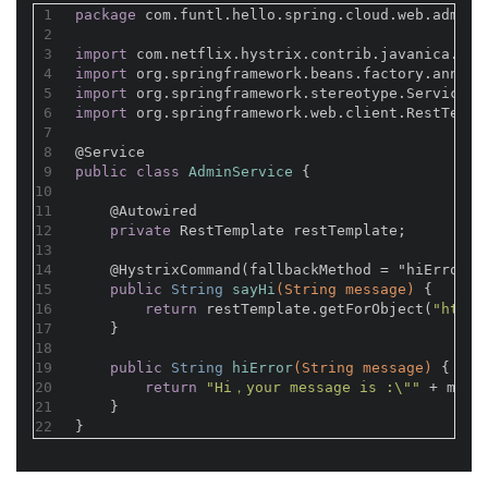
1
package
 com.funtl.hello.spring.cloud.web.admin.
2
3
import
 com.netflix.hystrix.contrib.javanica.ann
4
import
 org.springframework.beans.factory.annota
5
import
 org.springframework.stereotype.Service;
6
import
 org.springframework.web.client.RestTempl
7
8
@Service
9
public
class
AdminService
{
10
11
@Autowired
12
private
 RestTemplate restTemplate;
13
14
@HystrixCommand(fallbackMethod = "hiError")
15
public
 String 
sayHi
(String message)
{
16
return
 restTemplate.getForObject(
"http:
17
    }
18
19
public
 String 
hiError
(String message)
{
20
return
"Hi，your message is :\""
 + mess
21
    }
22
}