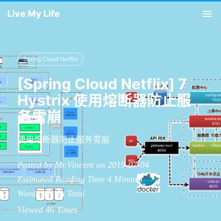
Live My Life
Tog
nav
Spring Cloud Netflix
[Spring Cloud Netflix] 7
Hystrix 使用熔断器防止服
务雪崩
使用熔断器防止服务雪崩
Posted by Mr.Vincent on 2019-07-04
Estimated Reading Time
4
Minutes
Words
891
In Total
Viewed
46
Times