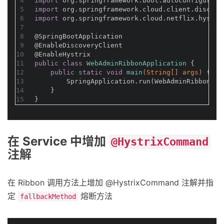
4
import
 org.springframework.boot.autoconfigure.S
5
import
 org.springframework.cloud.client.discove
6
import
 org.springframework.cloud.netflix.hystri
7
8
@SpringBootApplication
9
@EnableDiscoveryClient
10
@EnableHystrix
11
public
class
WebAdminRibbonApplication
{
12
public
static
void
main
(String[] args)
{
13
        SpringApplication.run(WebAdminRibbonApp
14
    }
15
}
在 Service 中增加
@HystrixCommand
注解
在 Ribbon 调用方法上增加 @HystrixCommand 注解并指
定
熔断方法
fallbackMethod