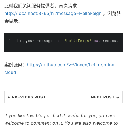
此时我们关闭服务提供者，再次请求：
http://localhost:8765/hi?message=HelloFeign
，浏览器
会显示：
1
Hi，your message 
is
 :
"HelloFeign"
but
 request 
er
案例源码：
https://github.com/V-Vincen/hello-spring-
cloud
← PREVIOUS POST
NEXT POST →
If you like this blog or find it useful for you, you are
welcome to comment on it. You are also welcome to