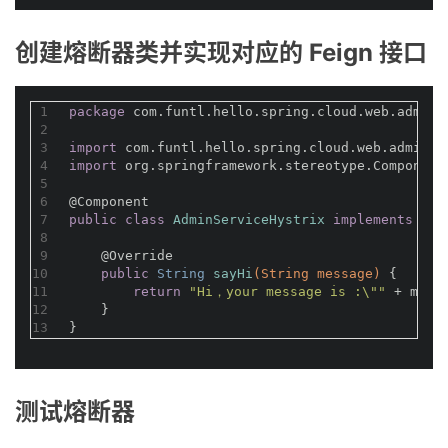
创建熔断器类并实现对应的 Feign 接口
1
package
 com.funtl.hello.spring.cloud.web.admin.
2
3
import
 com.funtl.hello.spring.cloud.web.admin.f
4
import
 org.springframework.stereotype.Component
5
6
@Component
7
public
class
AdminServiceHystrix
implements
Adm
8
9
@Override
10
public
 String 
sayHi
(String message)
{
11
return
"Hi，your message is :\""
 + mess
12
    }
13
}
测试熔断器