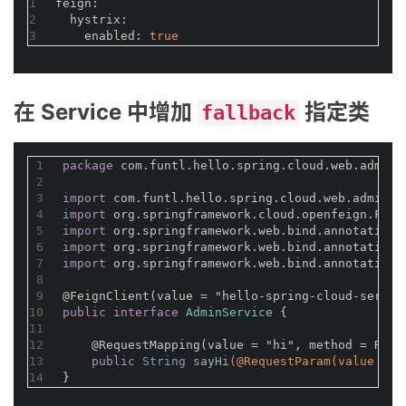
1
feign:
2
hystrix:
3
enabled:
true
在 Service 中增加
指定类
fallback
1
package
 com.funtl.hello.spring.cloud.web.admin.
2
3
import
 com.funtl.hello.spring.cloud.web.admin.f
4
import
 org.springframework.cloud.openfeign.Feig
5
import
 org.springframework.web.bind.annotation.
6
import
 org.springframework.web.bind.annotation.
7
import
 org.springframework.web.bind.annotation.
8
9
@FeignClient(value = "hello-spring-cloud-servic
10
public
interface
AdminService
{
11
12
@RequestMapping(value = "hi", method = Requ
13
public
 String 
sayHi
(
@RequestParam(value = "
14
}