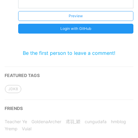
Preview
Login with GitHub
Be the first person to leave a comment!
FEATURED TAGS
JDK8
FRIENDS
Teacher Ye
GoldenaArcher
鸢羽_颖
cungudafa
hmblog
Yremp
Vuial