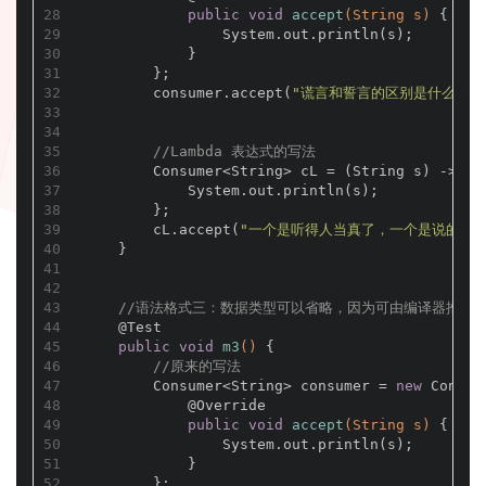
28
public
void
accept
(String s)
{
29
                System.out.println(s);
30
            }
31
        };
32
        consumer.accept(
"谎言和誓言的区别是什么呢？
33
34
35
//Lambda 表达式的写法
36
        Consumer<String> cL = (String s) -> {
37
            System.out.println(s);
38
        };
39
        cL.accept(
"一个是听得人当真了，一个是说的人当真
40
    }
41
42
43
//语法格式三：数据类型可以省略，因为可由编译器推断得
44
@Test
45
public
void
m3
()
{
46
//原来的写法
47
        Consumer<String> consumer = 
new
 Consum
48
@Override
49
public
void
accept
(String s)
{
50
                System.out.println(s);
51
            }
52
        };