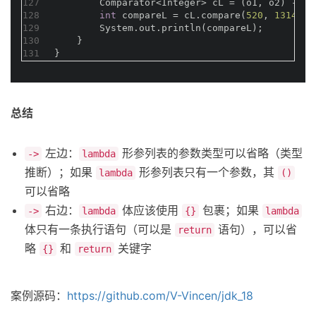
127
        Comparator<Integer> cL = (o1, o2) -> o
128
int
 compareL = cL.compare(
520
, 
1314
);
129
        System.out.println(compareL);
130
    }
131
}
总结
左边：
形参列表的参数类型可以省略（类型
->
lambda
推断）；如果
形参列表只有一个参数，其
lambda
()
可以省略
右边：
体应该使用
包裹；如果
->
lambda
{}
lambda
体只有一条执行语句（可以是
语句），可以省
return
略
和
关键字
{}
return
案例源码：
https://github.com/V-Vincen/jdk_18