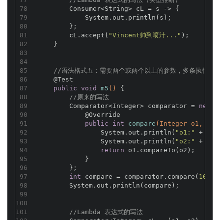
78
        Consumer<String> cL = s -> {
79
            System.out.println(s);
80
        };
81
        cL.accept(
"Vincent帅到喷汁..."
);
82
    }
83
84
85
//语法格式五：需要两个或两个以上的参数，多条执行语
86
@Test
87
public
void
m5
()
{
88
//原来的写法
89
        Comparator<Integer> comparator = 
new
 C
90
@Override
91
public
int
compare
(Integer o1, Int
92
                System.out.println(
"o1:"
 + o1)
93
                System.out.println(
"o2:"
 + o2)
94
return
 o1.compareTo(o2);
95
            }
96
        };
97
int
 compare = comparator.compare(
100
, 
98
        System.out.println(compare);
99
100
101
//Lambda 表达式的写法