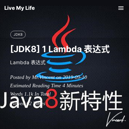
Live My Life
Tog
nav
JDK8
[JDK8] 1 Lambda 表达式
Lambda 表达式
Posted by Mr.Vincent on 2019-09-10
Estimated Reading Time
4
Minutes
Words
1.1k
In Total
Viewed
62
Times