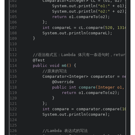
102
        Comparator<Integer> cL = (o1, o2) -> {
103
            System.out.println(
"o1:"
 + o1);
104
            System.out.println(
"o2:"
 + o2);
105
return
 o1.compareTo(o2);
106
        };
107
int
 compareL = cL.compare(
520
, 
1314
);
108
        System.out.println(compareL);
109
    }
110
111
112
//语法格式五：Lambda 体只有一条语句时，return
113
@Test
114
public
void
m6
()
{
115
//原来的写法
116
        Comparator<Integer> comparator = 
new
 C
117
@Override
118
public
int
compare
(Integer o1, Int
119
return
 o1.compareTo(o2);
120
            }
121
        };
122
int
 compare = comparator.compare(
100
, 
123
        System.out.println(compare);
124
125
126
//Lambda 表达式的写法