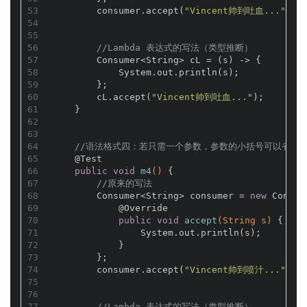
53
        consumer.accept(
"Vincent帅到吐血..."
);
54
55
56
//Lambda 表达式的写法（类型推断）
57
        Consumer<String> cL = (s) -> {
58
            System.out.println(s);
59
        };
60
        cL.accept(
"Vincent帅到吐血..."
);
61
    }
62
63
64
//语法格式四：若只需一个参数，参数的小括号可以省略
65
@Test
66
public
void
m4
()
{
67
//原来的写法
68
        Consumer<String> consumer = 
new
 Consum
69
@Override
70
public
void
accept
(String s)
{
71
                System.out.println(s);
72
            }
73
        };
74
        consumer.accept(
"Vincent帅到喷汁..."
);
75
76
77
//Lambda 表达式的写法（类型推断）