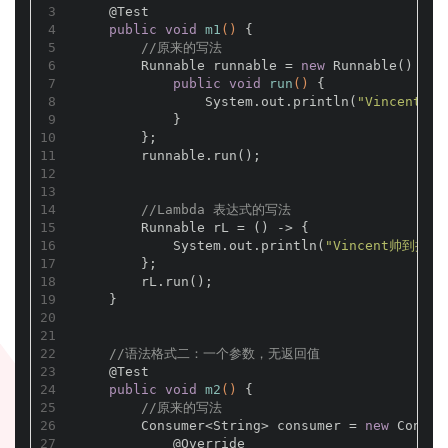
3
@Test
4
public
void
m1
()
{
5
//原来的写法
6
        Runnable runnable = 
new
 Runnable() {
7
public
void
run
()
{
8
                System.out.println(
"Vincent帅
9
            }
10
        };
11
        runnable.run();
12
13
14
//Lambda 表达式的写法
15
        Runnable rL = () -> {
16
            System.out.println(
"Vincent帅到掉渣.
17
        };
18
        rL.run();
19
    }
20
21
22
//语法格式二：一个参数，无返回值
23
@Test
24
public
void
m2
()
{
25
//原来的写法
26
        Consumer<String> consumer = 
new
 Consum
27
@Override